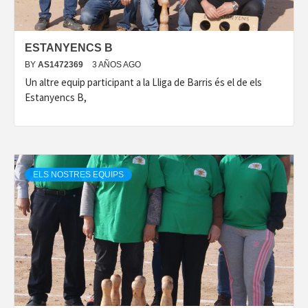
ESTANYENCS B
BY
AS1472369
3 AÑOS AGO
Un altre equip participant a la Lliga de Barris és el de els
Estanyencs B,
ELS NOSTRES EQUIPS