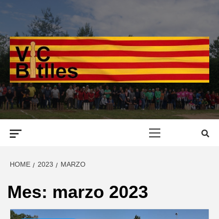
Skip
to
content
Primary
Menu
HOME
2023
MARZO
Mes:
marzo 2023