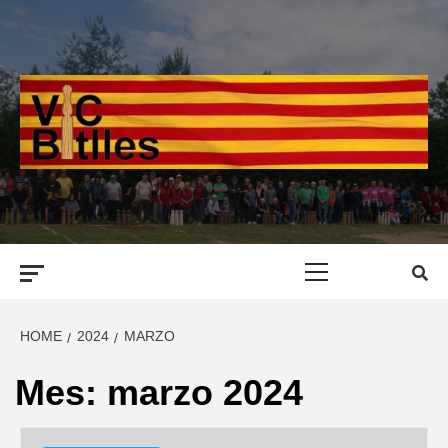
Skip
to
content
Primary
Menu
HOME
2024
MARZO
Mes:
marzo 2024