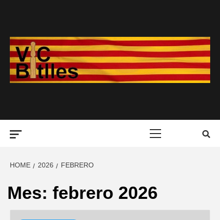
Skip
to
content
Primary
Menu
HOME
2026
FEBRERO
Mes:
febrero 2026