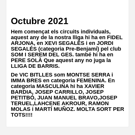
Octubre 20
21
Hem començat els circuits individuals,
aquest any de la nostra lliga hi ha en FIDEL
ARJONA, en XEVI SEGALÉS i en JORDI
SEGALÉS (categoria Pre-Benjamí) pel club
SOM I SEREM DEL GES. també hi ha en
PERE SOLÀ Que aquest any no juga la
LLIGA DE BARRIS.
De VIC BITLLES som MONTSE SERRA i
IMMA BRES en categoria FEMENINA. En
categoria MASCULINA hi ha XAVIER
BARDIA, JOSEP CARRILLO, JOSEP
PETITBÓ, JUAN MANUEL BRAVO,JOSEP
TERUEL,LAHCENE AKROUR, RAMON
MOLAS i MARTÍ MUÑOZ. MOLTA SORT PER
TOTS!!!!