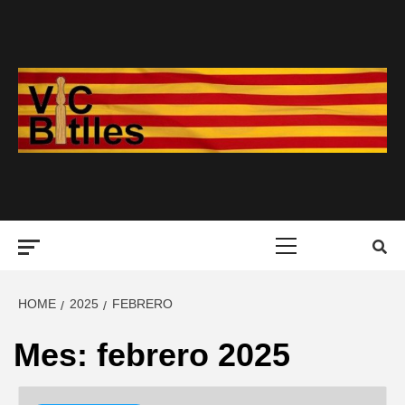
Skip
to
content
Primary
Menu
HOME
2025
FEBRERO
Mes:
febrero 2025