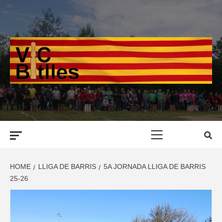
Skip
to
content
Primary
Menu
HOME
LLIGA DE BARRIS
5A JORNADA LLIGA DE BARRIS
25-26