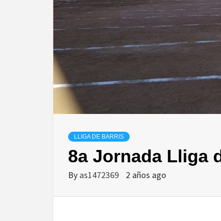
LLIGA DE BARRIS
8a Jornada Lliga 
By
as1472369
2 años ago