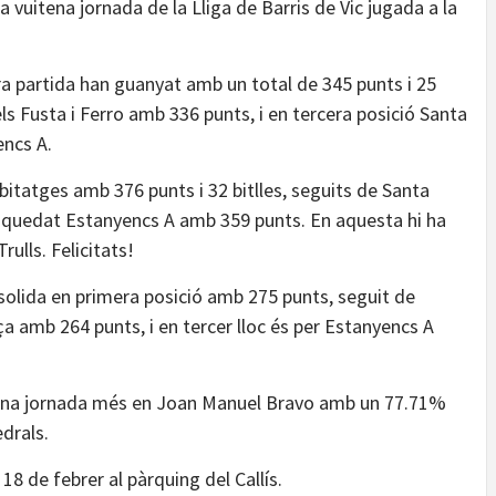
a vuitena jornada de la Lliga de Barris de Vic jugada a la
era partida han guanyat amb un total de 345 punts i 25
els Fusta i Ferro amb 336 punts, i en tercera posició Santa
ncs A.
itatges amb 376 punts i 32 bitlles, seguits de Santa
a quedat Estanyencs A amb 359 punts. En aquesta hi ha
ulls. Felicitats!
nsolida en primera posició amb 275 punts, seguit de
 amb 264 punts, i en tercer lloc és per Estanyencs A
 ha una jornada més en Joan Manuel Bravo amb un 77.71%
edrals.
8 de febrer al pàrquing del Callís.