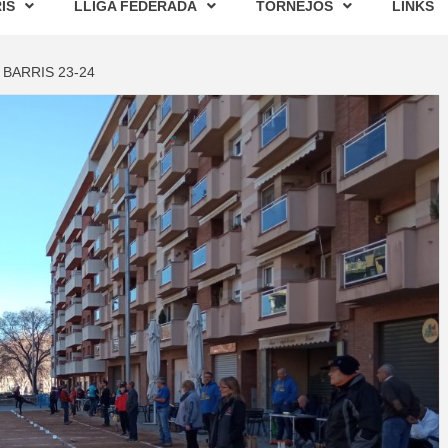
IS
LLIGA FEDERADA
TORNEJOS
LINKS
 BARRIS 23-24