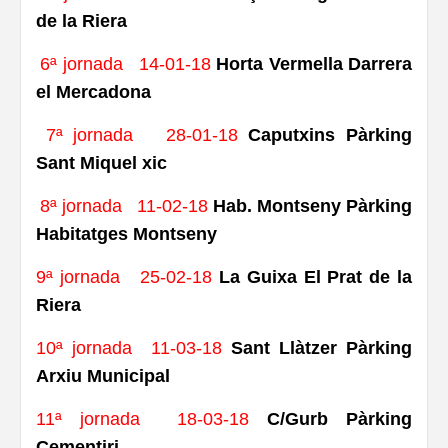
de la Riera
6ª jornada 14-01-18
Horta Vermella Darrera
el Mercadona
7ª jornada 28-01-18
Caputxins Pàrking
Sant Miquel xic
8ª jornada 11-02-18
Hab. Montseny Pàrking
Habitatges
Montseny
9ª jornada 25-02-18
La Guixa El
Prat de la
Riera
10ª jornada 11-03-18
Sant Llàtzer Pàrking
Arxiu Municipal
11ª jornada 18-03-18
C/Gurb Pàrking
Cementiri