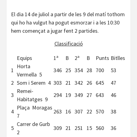
El dia 14 de juliol a partir de les 9 del matí tothom
qui ho ha vulgut ha pogut esmorzar i a les 10:30
hem començat a jugar fent 2 partides.
Classificació
Equips
1ª
B
2ª
B
Punts
Bitlles
Horta
1
346
25
354
28
700
53
Vermella 5
2
Som i Serem 4
303
21
342
26
645
47
Remei-
3
294
19
349
27
643
46
Habitatges 9
Plaça Moragas
4
263
16
307
22
570
38
7
Carrer de Gurb
5
309
21
251
15
560
36
2