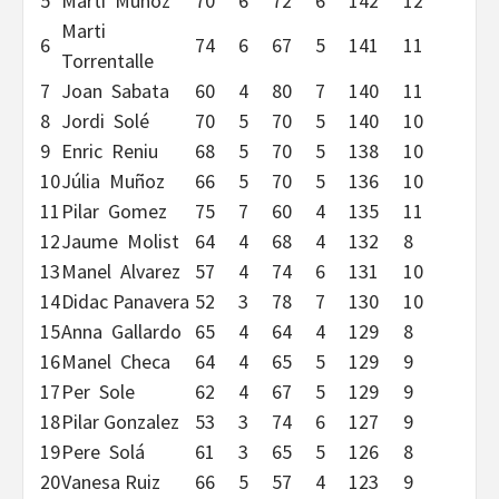
5
Marti Muñoz
70
6
72
6
142
12
Marti
6
74
6
67
5
141
11
Torrentalle
7
Joan Sabata
60
4
80
7
140
11
8
Jordi Solé
70
5
70
5
140
10
9
Enric Reniu
68
5
70
5
138
10
10
Júlia Muñoz
66
5
70
5
136
10
11
Pilar Gomez
75
7
60
4
135
11
12
Jaume Molist
64
4
68
4
132
8
13
Manel Alvarez
57
4
74
6
131
10
14
Didac Panavera
52
3
78
7
130
10
15
Anna Gallardo
65
4
64
4
129
8
16
Manel Checa
64
4
65
5
129
9
17
Per Sole
62
4
67
5
129
9
18
Pilar Gonzalez
53
3
74
6
127
9
19
Pere Solá
61
3
65
5
126
8
20
Vanesa Ruiz
66
5
57
4
123
9