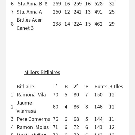
6
Sta.Anna B 8
269
16
259
16
528
32
7
Sta. Anna A
250
12
241
13
491
25
Bitlles Acer
8
238
14
224
15
462
29
Canet 3
Millors Bitllaires
Bitllaire
1ª
B
2ª
B
Punts
Bitlles
1
Ramona Vila
70
5
80
7
150
12
Jaume
2
60
4
86
8
146
12
Vilarrasa
3
Pere Comerma
76
6
68
5
144
11
4
Ramon Molas
71
6
72
6
143
12