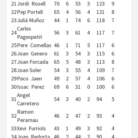
21
Jordi Rosell
70
6
53
3
123
9
22
Pep Portell
65
4
56
4
121
8
23
Juliá Muñoz
44
1
74
6
118
7
Carles
24
56
3
61
4
117
7
Pagespetit
25
Pere Comellas
46
1
71
5
117
6
26
Joan Genero
61
3
54
3
115
6
27
Joan Forcada
65
5
48
3
113
8
28
Joan Soler
54
3
55
4
109
7
29
Paco Jaen
49
2
57
4
106
6
30
Issac Perez
69
6
31
0
100
6
Angel
31
54
3
40
2
94
5
Carretero
Ramon
32
46
2
47
2
93
4
Perarnau
33
Xevi Furriols
43
1
49
3
92
4
34
Joan Redorta
46
2
44
2
90
4