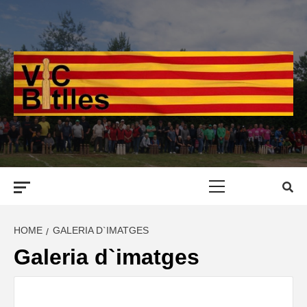
Skip
to
content
Primary
Menu
HOME
GALERIA D`IMATGES
Galeria d`imatges