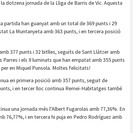
la dotzena jornada de la Lliga de Barris de Vic. Aquesta
era partida han guanyat amb un total de 369 punts i 29
estat La Muntanyeta amb 363 punts, i en tercera posició
mb 377 punts i 32 bitlles, seguits de Sant Llàtzer amb
es Parres i els Il·luminats que han empatat amb 355 punts
t per en Miquel Punsola. Moltes felicitats!
tinua en primera posició amb 357 punts, seguit de
punts, i en tercer lloc continua Remei-Habitatges també
continua una jornada més l’Albert Fugarolas amb 77,36%. En
mb 76,77%, i en tercera hi puja en Pedro Rodríguez amb