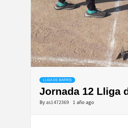
LLIGA DE BARRIS
Jornada 12 Lliga 
By
as1472369
1 año ago