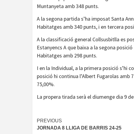
Muntanyeta amb 348 punts.
A la segona partida s’ha imposat Santa Anna
Habitatges amb 340 punts, i en tercera posi
A la classificació general Collsusbitlla es 
Estanyencs A que baixa a la segona posició 
Habitatges amb 298 punts.
I en la Individual, a la primera posició s’h
posició hi continua l’Albert Fugarolas amb 
75,00%.
La propera tirada serà el diumenge dia 9 de
Continue
PREVIOUS
JORNADA 8 LLIGA DE BARRIS 24-25
Reading