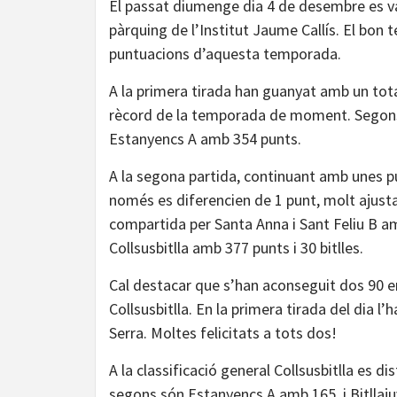
El passat diumenge dia 4 de desembre es va d
pàrquing de l’Institut Jaume Callís. El bon
puntuacions d’aquesta temporada.
A la primera tirada han guanyat amb un total 
rècord de la temporada de moment. Segons v
Estanyencs A amb 354 punts.
A la segona partida, continuant amb unes pu
només es diferencien de 1 punt, molt ajusta
compartida per Santa Anna i Sant Feliu B amb
Collsusbitlla amb 377 punts i 30 bitlles.
Cal destacar que s’han aconseguit dos 90 e
Collsusbitlla. En la primera tirada del dia l
Serra. Moltes felicitats a tots dos!
A la classificació general Collsusbitlla es di
segons són Estanyencs A amb 165, i Bitllaju