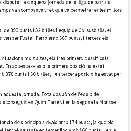
isputar la cinquena jornada de la lliga de barris al
 temps va acompanyar, fet que va permetre fer les millors
de 393 punts i 32 bitlles l’equip de Collsusbitlla, el
an ser Fusta i Ferro amb 367 punts, i tercers els
ntuacions molt altes, els tres primers classificats
t. En aquesta ocasió la primera posició ha estat
 378 punts i 30 bitlles, i en tercera posició ha estat per
n aquesta jornada. Tots dos són de l’equip de
’ha aconseguit en Quim Tarter, i en la segona la Montse
stancia dels principals rivals amb 174 punts, ja que els
vi també aguanta en tercer lloc amb 160 punts. I en la