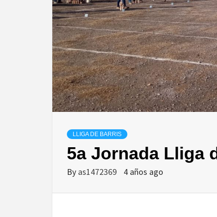
LLIGA DE BARRIS
5a Jornada Lliga 
By
as1472369
4 años ago