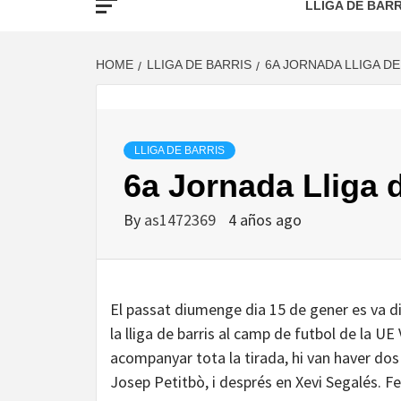
LLIGA DE BARR
HOME
LLIGA DE BARRIS
6A JORNADA LLIGA DE
LLIGA DE BARRIS
6a Jornada Lliga 
By
as1472369
4 años ago
El passat diumenge dia 15 de gener es va dis
la lliga de barris al camp de futbol de la UE 
acompanyar tota la tirada, hi van haver dos
Josep Petitbò, i després en Xevi Segalés. Fe