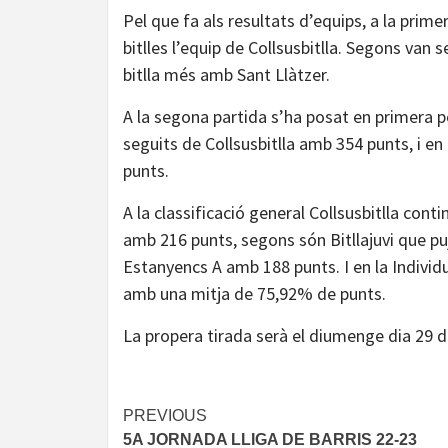
Pel que fa als resultats d’equips, a la prim
bitlles l’equip de Collsusbitlla. Segons va
bitlla més amb Sant Llàtzer.
A la segona partida s’ha posat en primera po
seguits de Collsusbitlla amb 354 punts, i 
punts.
A la classificació general Collsusbitlla conti
amb 216 punts, segons són Bitllajuvi que puj
Estanyencs A amb 188 punts. I en la Individu
amb una mitja de 75,92% de punts.
La propera tirada serà el diumenge dia 29 d
Continue
PREVIOUS
5A JORNADA LLIGA DE BARRIS 22-23