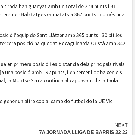
era tirada han guanyat amb un total de 374 punts i 31
n ser Remei-Habitatges empatats a 367 punts i només una
sició l’equip de Sant Llàtzer amb 365 punts i 30 bitlles
en tercera posició ha quedat Rocaguinarda Oristà amb 342
nua en primera posició i es distancia dels principals rivals
a una posició amb 192 punts, i en tercer lloc baixen els
al, la Montse Serra continua al capdavant de la taula
e gener un altre cop al camp de futbol de la UE Vic.
NEXT
7A JORNADA LLIGA DE BARRIS 22-23